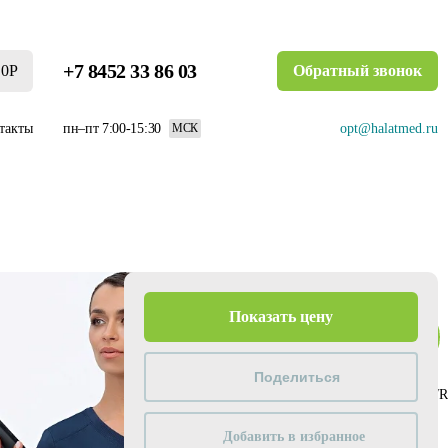
+7 8452 33 86 03
0Р
Обратный звонок
такты
пн–пт 7:00-15:30
opt@halatmed.ru
МСК
Цвет
Показать цену
/Морской+/R
Размер
Добавить в избранное