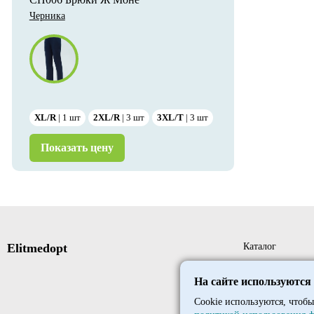
Черника
XL/R
1
шт
2XL/R
3
шт
3XL/T
3
шт
Показать цену
Elitmedopt
Каталог
Новые поступле
На сайте используются
Новинки
Cookie используются, чтобы