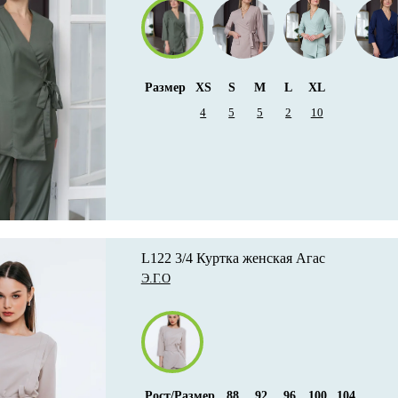
Размер
XS
S
M
L
XL
4
5
5
2
10
L122 3/4 Куртка женская Агас
Э.Г.О
Рост/Размер
88
92
96
100
104