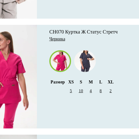
CH070 Куртка Ж Статус Стретч
Черника
Размер
XS
S
M
L
XL
5
10
4
8
2