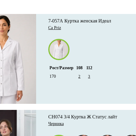
7-057А Куртка женская Идеал
Ca Priz
Рост/Размер
108
112
170
2
3
CH074 3/4 Куртка Ж Статус лайт
Черника