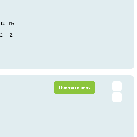
112
116
120
124
2
2
4
4
Показать цену