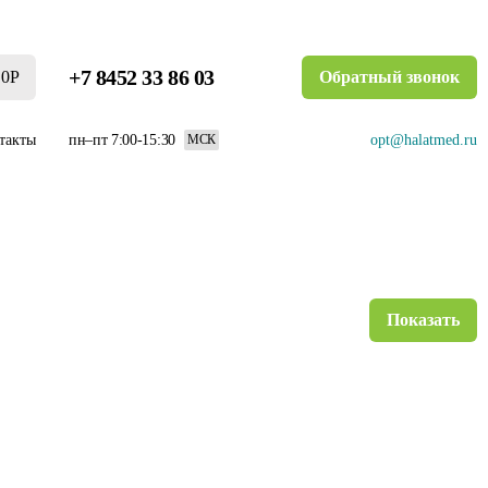
+7 8452 33 86 03
0Р
Обратный звонок
такты
пн–пт 7:00-15:30
opt@halatmed.ru
МСК
Показать