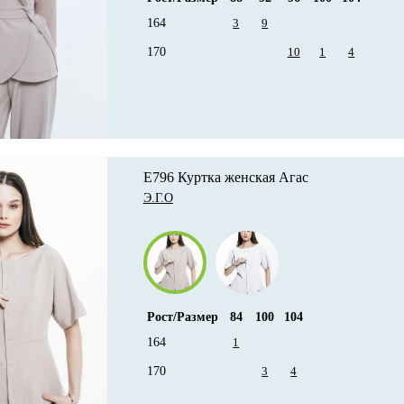
164
3
9
170
10
1
4
E796 Куртка женская Агас
Э.Г.О
Рост/Размер
84
100
104
164
1
170
3
4