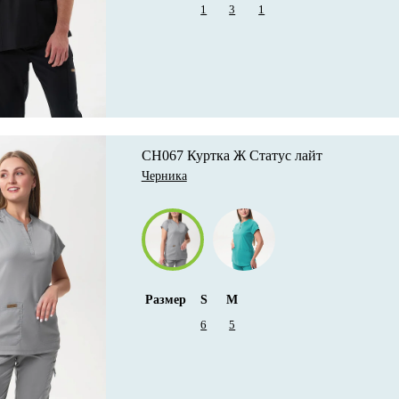
1
3
1
CH067 Куртка Ж Статус лайт
Черника
Размер
S
M
6
5