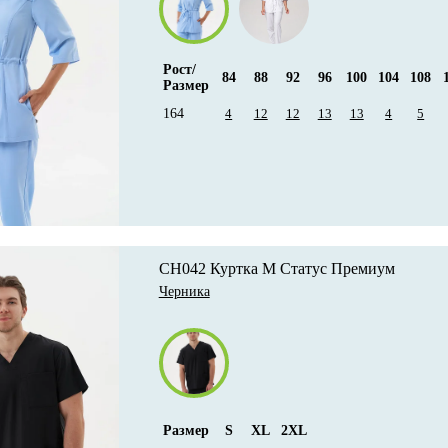
Рост/
84
88
92
96
100
104
108
Размер
164
4
12
12
13
13
4
5
CH042 Куртка М Статус Премиум
Черника
Размер
S
XL
2XL