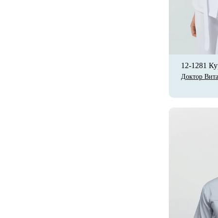
12-1281 Ку
Доктор Вит