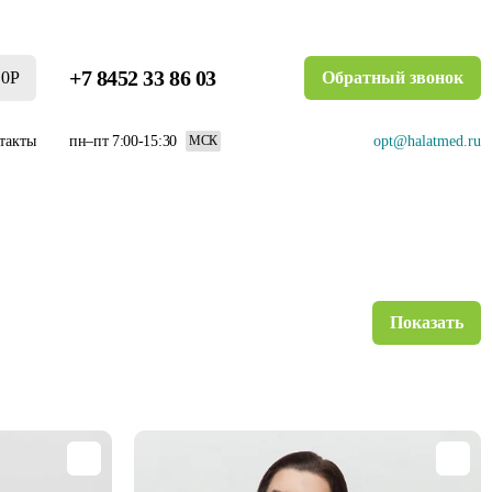
+7 8452 33 86 03
0Р
Обратный звонок
такты
пн–пт 7:00-15:30
opt@halatmed.ru
МСК
Показать