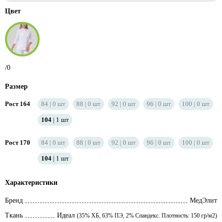
Цвет
/0
Размер
Рост 164
84
0
шт
88
0
шт
92
0
шт
96
0
шт
100
0
шт
104
1
шт
Рост 170
84
0
шт
88
0
шт
92
0
шт
96
0
шт
100
0
шт
104
1
шт
Характеристики
Бренд
МедЭлит
Ткань
Идеал
(35% ХБ, 63% ПЭ, 2% Спандекс. Плотность: 150 гр/м2)