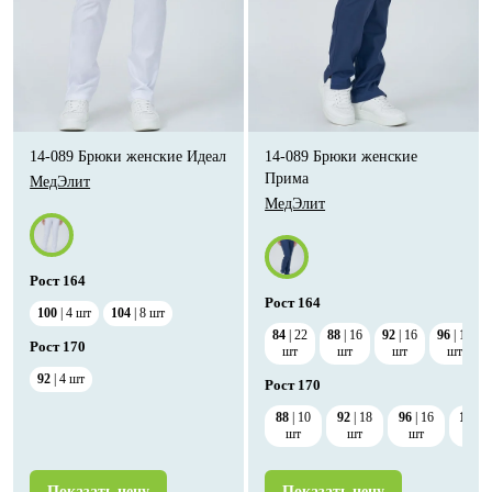
14-089 Брюки женские Идеал
14-089 Брюки женские
Прима
МедЭлит
МедЭлит
Рост
164
Рост
164
100
4
шт
104
8
шт
84
22
88
16
92
16
96
13
Рост
170
шт
шт
шт
шт
92
4
шт
Рост
170
88
10
92
18
96
16
100
шт
шт
шт
шт
Показать цену
Показать цену