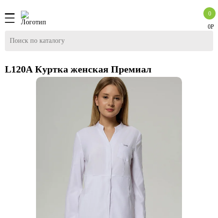
0
0Р
L120А Куртка женская Премиал