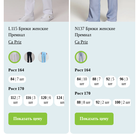
L115 Брюки женские
N137 Брюки женские
Премиал
Премиал
Ca Priz
Ca Priz
Рост
164
Рост
164
84
7
шт
84
10
88
7
92
5
96
3
10
шт
шт
шт
шт
ш
Рост
170
Рост
170
112
7
116
3
120
6
124
10
128
10
шт
шт
шт
шт
88
шт
8
шт
92
2
шт
100
2
шт
Показать цену
Показать цену