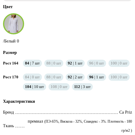
Цвет
/Белый 0
Размер
Рост 164
84
7
шт
88
0
шт
92
1
шт
96
0
шт
100
0
шт
Рост 170
84
0
шт
88
0
шт
92
2
шт
96
1
шт
100
0
шт
104
10
шт
108
0
шт
112
3
шт
Характеристики
Бренд
Ca Priz
премиал
(ПЭ-65%, Вискоза - 32%, Спандекс - 3%. Плотность - 180
Ткань
гр/м2 )