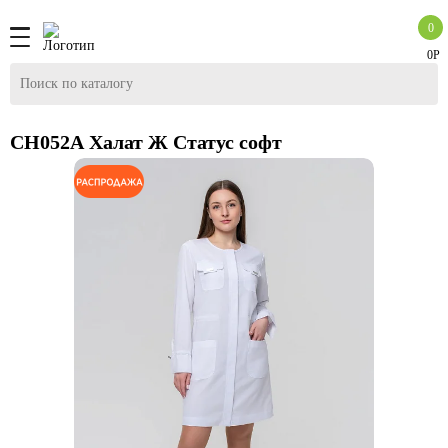
0
0Р
CH052А Халат Ж Статус софт