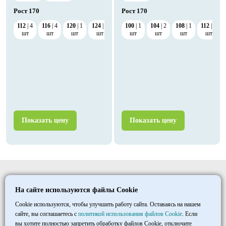
Рост
170
Рост
170
112
4
116
4
120
1
124
2
128
100
4
1
104
2
108
1
112
2
шт
шт
шт
шт
шт
шт
шт
шт
шт
Показать цену
Показать цену
Elitmedopt
На сайте используются файлы Cookie
©
1997
- 2026
ООО «ТД «МАКСИМУМ»
Cookie используются, чтобы улучшить работу сайта. Оставаясь на нашем
сайте, вы соглашаетесь с
политикой использования файлов Cookie
. Если
вы хотите полностью запретить обработку файлов Cookie, отключите