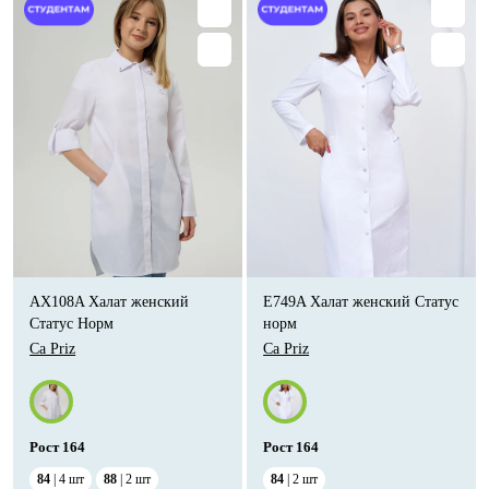
AX108A Халат женский
E749A Халат женский Статус
Статус Норм
норм
Ca Priz
Ca Priz
Рост
164
Рост
164
84
4
шт
88
2
шт
84
2
шт