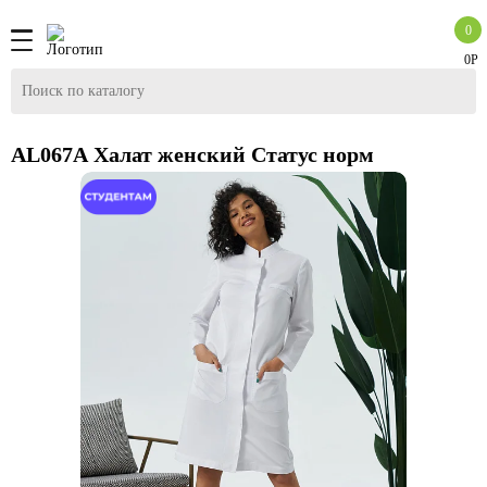
0
0Р
AL067А Халат женский Статус норм