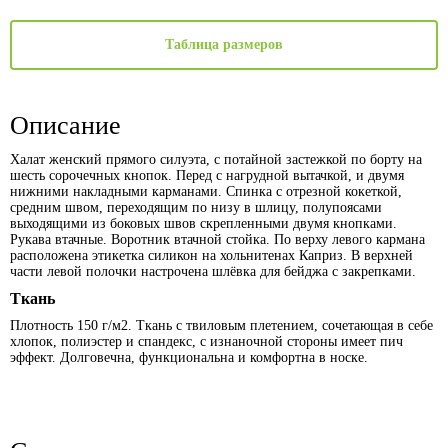
Таблица размеров
Описание
Халат женский прямого силуэта, с потайной застежкой по борту на
шесть сорочечных кнопок. Перед с нагрудной вытачкой, и двумя
нижними накладными карманами. Спинка с отрезной кокеткой,
средним швом, переходящим по низу в шлицу, полупоясами
выходящими из боковых швов скрепленными двумя кнопками.
Рукава втачные. Воротник втачной стойка. По верху левого кармана
расположена этикетка силикон на хольнитенах Каприз. В верхней
части левой полочки настрочена шлёвка для бейджа с закрепками.
Ткань
Плотность 150 г/м2. Ткань с твиловым плетением, сочетающая в себе
хлопок, полиэстер и спандекс, с изнаночной стороны имеет пич
эффект. Долговечна, функциональна и комфортна в носке.