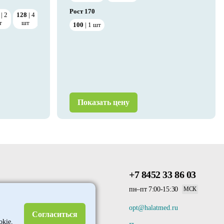
Рост
170
2
128
4
т
шт
100
1
шт
Показать цену
+7 8452 33 86 03
пн–пт 7:00-15:30
МСК
opt@halatmed.ru
Согласиться
okie,