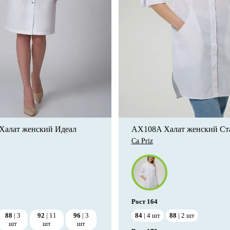
 Халат женский Идеал
AX108A Халат женский Ст
Ca Priz
Рост
164
88
3
92
11
96
3
84
4
шт
88
2
шт
шт
шт
шт