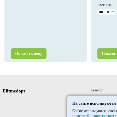
Рост
170
88
10
шт
Показать цену
Показат
Elitmedopt
Каталог
Новые поступле
На сайте используются
Новинки
Cookie используются, чтобы
политикой использования ф