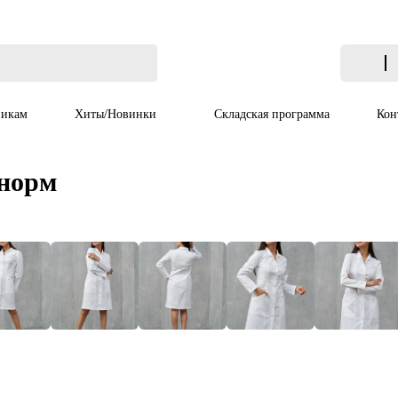
икам
Хиты/Новинки
Складская программа
Кон
 норм