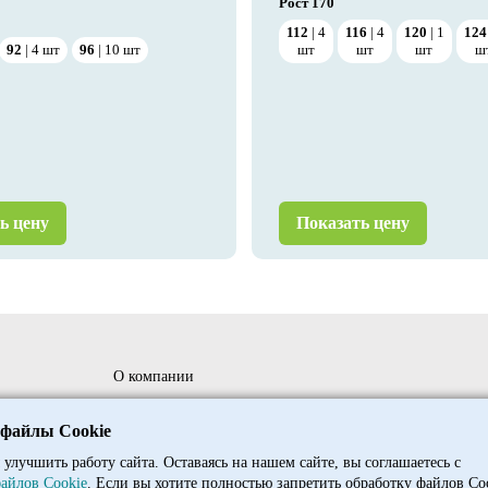
Рост
170
112
4
116
4
120
1
124
92
4
шт
96
10
шт
шт
шт
шт
ш
ь цену
Показать цену
О компании
ния
Сотрудничество
 файлы Cookie
Доставка и оплата оптовым клиентам
 улучшить работу сайта. Оставаясь на нашем сайте, вы соглашаетесь с
айлов Cookie
. Если вы хотите полностью запретить обработку файлов Co