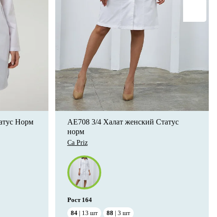
атус Норм
AE708 3/4 Халат женский Статус
норм
Ca Priz
Рост
164
84
13
шт
88
3
шт