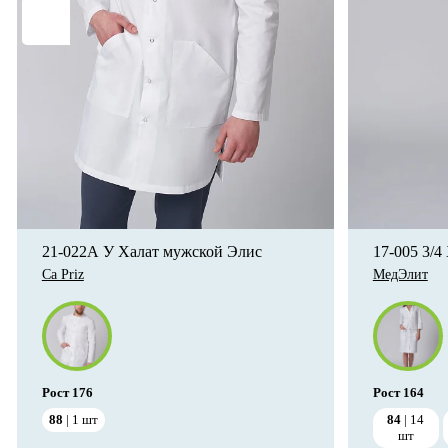
21-022А У Халат мужской Элис
17-005 3/4
Ca Priz
МедЭлит
Рост
176
Рост
164
88
1
шт
84
14
шт