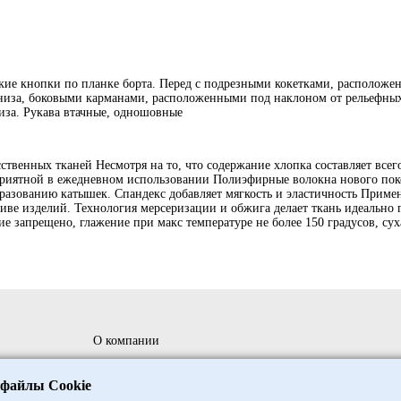
ские кнопки по планке борта. Перед с подрезными кокетками, располож
низа, боковыми карманами, расположенными под наклоном от рельефны
иза. Рукава втачные, одношовные
сственных тканей Несмотря на то, что содержание хлопка составляет всег
 приятной в ежедневном использовании Полиэфирные волокна нового по
разованию катышек. Спандекс добавляет мягкость и эластичность Приме
ве изделий. Технология мерсеризации и обжига делает ткань идеально г
е запрещено, глажение при макс температуре не более 150 градусов, сух
О компании
ния
Сотрудничество
 файлы Cookie