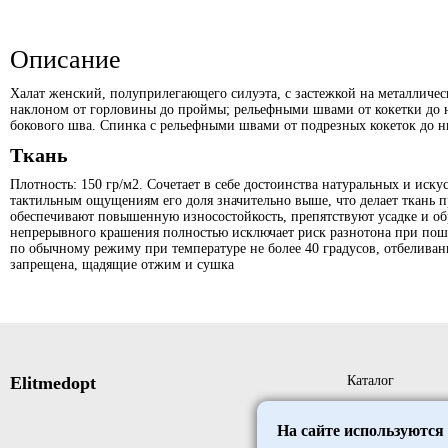
Описание
Халат женский, полуприлегающего силуэта, с застежкой на металличе
наклоном от горловины до проймы; рельефными швами от кокетки до 
бокового шва. Спинка с рельефными швами от подрезных кокеток до н
Ткань
Плотность: 150 гр/м2. Сочетает в себе достоинства натуральных и иску
тактильным ощущениям его доля значительно выше, что делает ткань
обеспечивают повышенную износостойкость, препятствуют усадке и об
непрерывного крашения полностью исключает риск разнотона при поши
по обычному режиму при температуре не более 40 градусов, отбеливани
запрещена, щадящие отжим и сушка
Elitmedopt
Каталог
Новые поступле
На сайте используются