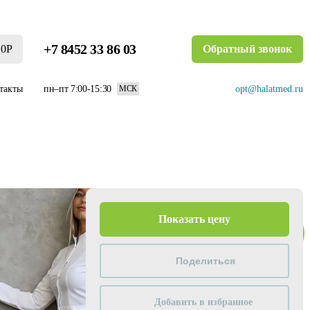
+7 8452 33 86 03
0Р
Обратный звонок
такты
пн–пт 7:00-15:30
opt@halatmed.ru
МСК
Цвет
Показать цену
/0
Размер
Добавить в избранное