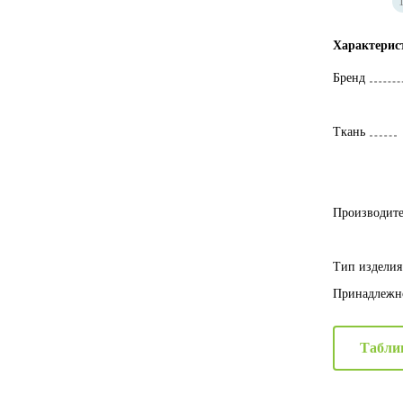
Характерис
Бренд
Ткань
Производите
Тип изделия
Принадлежн
Табли