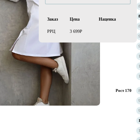
Рост 164
Заказ
Цена
Наценка
РРЦ
3 699Р
Рост 170