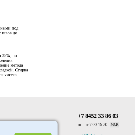
енными под
х швов до
о 35%, по
коления
нение метода
ладкой. Стирка
ая чистка
+7 8452 33 86 03
пн–пт 7:00-15:30
МСК