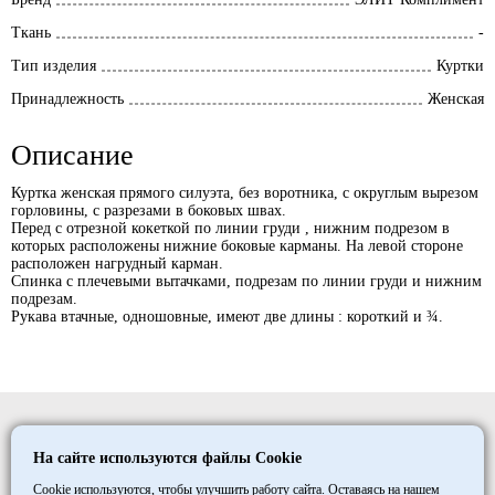
Ткань
-
Тип изделия
Куртки
Принадлежность
Женская
Описание
Куртка женская прямого силуэта, без воротника, с округлым вырезом
горловины, с разрезами в боковых швах.
Перед с отрезной кокеткой по линии груди , нижним подрезом в
которых расположены нижние боковые карманы. На левой стороне
расположен нагрудный карман.
Спинка с плечевыми вытачками, подрезам по линии груди и нижним
подрезам.
Рукава втачные, одношовные, имеют две длины : короткий и ¾.
Elitmedopt
На сайте используются файлы Cookie
©
1997
- 2026
ООО «ТД «МАКСИМУМ»
Cookie используются, чтобы улучшить работу сайта. Оставаясь на нашем