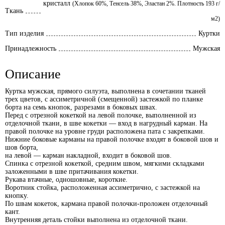
кристалл
(Хлопок 60%, Тенсель 38%, Эластан 2%. Плотность 193 г/
Ткань
м2)
Тип изделия
Куртки
Принадлежность
Мужская
Описание
Куртка мужская, прямого силуэта, выполнена в сочетании тканей
трех цветов, с ассиметричной (смещенной) застежкой по планке
борта на семь кнопок, разрезами в боковых швах.
Перед с отрезной кокеткой на левой полочке, выполненной из
отделочной ткани, в шве кокетки — вход в нагрудный карман. На
правой полочке на уровне груди расположена пата с закрепками.
Нижние боковые карманы на правой полочке входят в боковой шов и
шов борта,
на левой — карман накладной, входит в боковой шов.
Спинка с отрезной кокеткой, средним швом, мягкими складками
заложенными в шве притачивания кокетки.
Рукава втачные, одношовные, короткие.
Воротник стойка, расположенная ассиметрично, с застежкой на
кнопку.
По швам кокеток, кармана правой полочки-проложен отделочный
кант.
Внутренняя деталь стойки выполнена из отделочной ткани.