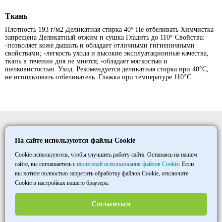
Ткань
Плотность 193 г/м2 Деликатная стирка 40° Не отбеливать Химчистка
запрещена Деликатный отжим и сушка Гладить до 110° Свойства:
-позволяет коже дышать и обладает отличными гигиеничными
свойствами; -легкость ухода и высокие эксплуатационные качества,
ткань в течении дня не мнется; -обладает мягкостью и
шелковистостью. Уход: Рекомендуется деликатная стирка при 40°С,
не использовать отбеливатель. Глажка при температуре 110°С.
Elitmedopt
На сайте используются файлы Cookie
©
1997
- 2026
ООО «ТД «МАКСИМУМ»
Cookie используются, чтобы улучшить работу сайта. Оставаясь на нашем
сайте, вы соглашаетесь с
политикой использования файлов Cookie
. Если
вы хотите полностью запретить обработку файлов Cookie, отключите
+7 8452 33 86 03
Cookie в настройках вашего браузера.
пн–пт 7:00-15:30
МСК
Согласиться
opt@halatmed.ru
Пользовательское соглашение