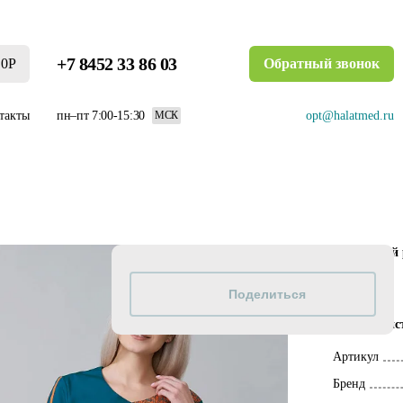
+7 8452 33 86 03
0Р
Обратный звонок
такты
пн–пт 7:00-15:30
opt@halatmed.ru
МСК
Размерный 
80-104
Характерис
Артикул
Бренд