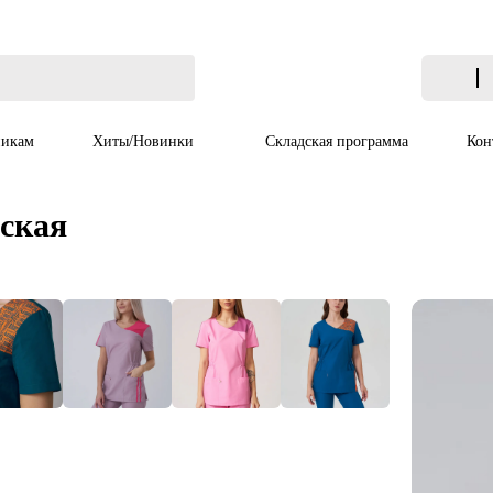
икам
Хиты/Новинки
Складская программа
Кон
нская