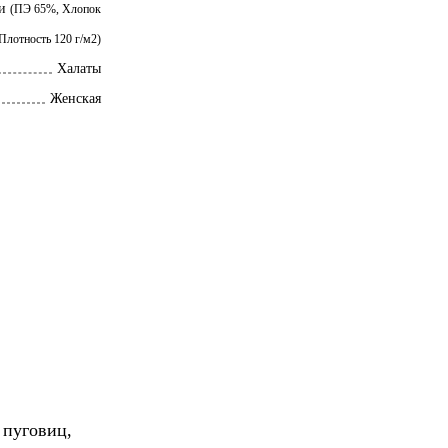
си
(ПЭ 65%, Хлопок
Плотность 120 г/м2)
Халаты
Женская
 пуговиц,