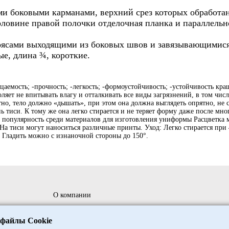
и боковыми карманами, верхний срез которых обработа
ловине правой полочки отделочная планка и параллельн
оясами выходящими из боковых швов и завязывающимися
ые, длина ¾, короткие.
цаемость; -прочность; -легкость; -формоустойчивость; -устойчивость кра
яет не впитывать влагу и отталкивать все виды загрязнений, в том числ
но, тело должно «дышать», при этом она должна выглядеть опрятно, не с
ь тиси. К тому же она легко стирается и не теряет форму даже после мн
её популярность среди материалов для изготовления униформы Расцветка 
На тиси могут наноситься различные принты. Уход: Легко стирается при 
 Гладить можно с изнаночной стороны до 150°.
О компании
ния
Сотрудничество
 файлы Cookie