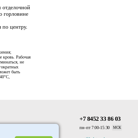
н отделочной
о горловине
 по центру.
шения;
е кровь. Рабочая
минаться, не
огократных
может быть
40°С,
+7 8452 33 86 03
пн–пт 7:00-15:30
МСК