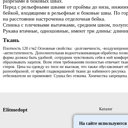
разрезами в боковых швах.
Перед с рельефными швами от проймы до низа, нижним
бейкой, входящими в рельефные и боковые швы. По гор
на расстоянии настроченна отделочная бейка.
Спинка с плечевыми вытачками, средним швом, полуп
Рукава втачные, одношовны
е
, имеют три длины: длинн
Ткань
Плотность 120 г/м2 Основные свойства: -долговечность; -воздухопрони
-антистатичность. Дополнительная водоотталкивающая обработка позвол
форма должна быть удобной, сотрудник чувствовать себя в ней комфорт
образовывать зацепок. Всем этим требованиям полностью отвечает ткан
стирок. Цена на одежду из тиси не высокая, что также обуславливает 
разнообразной, от яркой гладкокрашеной ткани до набивного рисунка. 
отбеливатели не применяют. Сушка без отжима. Химчистка запрещена.
Elitmedopt
Каталог
Новые поступле
На сайте используются