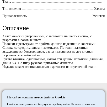
Ткань
-
Тип изделия
Халаты
Принадлежность
Женская
Описание
Халат женский укороченный, с застежкой на шесть кнопок, с
разрезами в боковых швах.
Полочки с рельефами от проймы до низа изделия и с кокетками.
Спинка со средним швом и кокетками. По талии хлястики,
выходящие из боковых швов, застегивающиеся на две кнопки.
Воротник втачной-стойка.
Рукава втачные, одношовные, имеют три длины: короткий, длинный,
длина 3/4. По низу рукавов притачные манжеты.
Изделие может изготавливаться с деталями из отделочной ткани.
Elitmedopt
На сайте используются файлы Cookie
©
1997
- 2026
ООО «ТД «МАКСИМУМ»
Cookie используются, чтобы улучшить работу сайта. Оставаясь на нашем