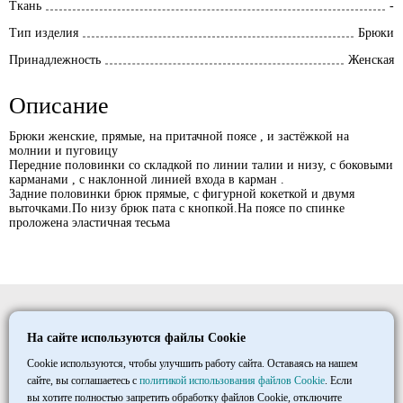
Ткань
-
Тип изделия
Брюки
Принадлежность
Женская
Описание
Брюки женские, прямые, на притачной поясе , и застёжкой на
молнии и пуговицу
Передние половинки со складкой по линии талии и низу, с боковыми
карманами , с наклонной линией входа в карман .
Задние половинки брюк прямые, с фигурной кокеткой и двумя
выточками.По низу брюк пата с кнопкой.На поясе по спинке
проложена эластичная тесьма
Elitmedopt
На сайте используются файлы Cookie
©
1997
- 2026
ООО «ТД «МАКСИМУМ»
Cookie используются, чтобы улучшить работу сайта. Оставаясь на нашем
сайте, вы соглашаетесь с
политикой использования файлов Cookie
. Если
вы хотите полностью запретить обработку файлов Cookie, отключите