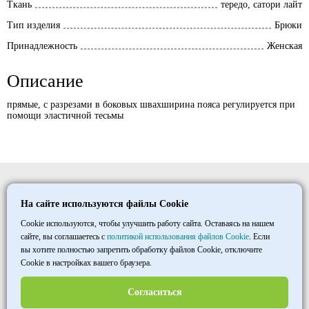
Ткань
тередо, сатори лайт
Тип изделия
Брюки
Принадлежность
Женская
Описание
прямые, с разрезами в боковых швахширина пояса регулируется при
помощи эластичной тесьмы
Elitmedopt
На сайте используются файлы Cookie
©
1997
- 2026
ООО «ТД «МАКСИМУМ»
Cookie используются, чтобы улучшить работу сайта. Оставаясь на нашем
сайте, вы соглашаетесь с
политикой использования файлов Cookie
. Если
вы хотите полностью запретить обработку файлов Cookie, отключите
+7 8452 33 86 03
Cookie в настройках вашего браузера.
пн–пт 7:00-15:30
МСК
Согласиться
opt@halatmed.ru