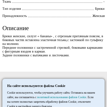
Ткань
-
Тип изделия
Брюки
Принадлежность
Женская
Описание
Брюки женские, силуэт « бананы» , с отрезным притачным поясом, в
боковых частях вставлена эластичная тесьма,с застежкой по гульфику
на молнию.
Передние половинки с застроченной стрелкой, боковыми карманами
с фигурным входом в карман.
Задние половинки с вытачками и листочками.
Elitmedopt
На сайте используются файлы Cookie
©
1997
- 2026
ООО «ТД «МАКСИМУМ»
Cookie используются, чтобы улучшить работу сайта. Оставаясь на нашем
сайте, вы соглашаетесь с
политикой использования файлов Cookie
. Если
вы хотите полностью запретить обработку файлов Cookie, отключите
+7 8452 33 86 03
Cookie в настройках вашего браузера.