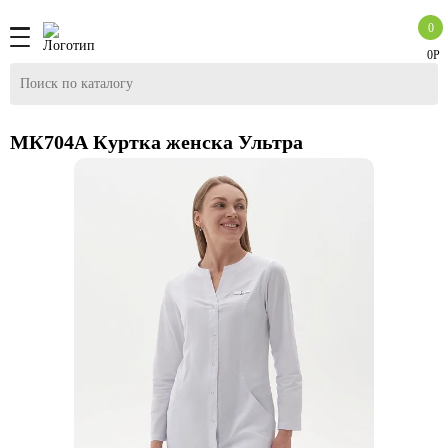
0
0Р
МК704А Куртка женска Ультра