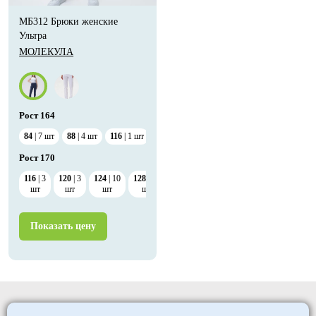
МБ312 Брюки женские
Ультра
МОЛЕКУЛА
Рост
164
84
7
шт
88
4
шт
116
1
шт
Рост
170
116
3
120
3
124
10
128
10
шт
шт
шт
шт
Показать цену
Elitmedopt