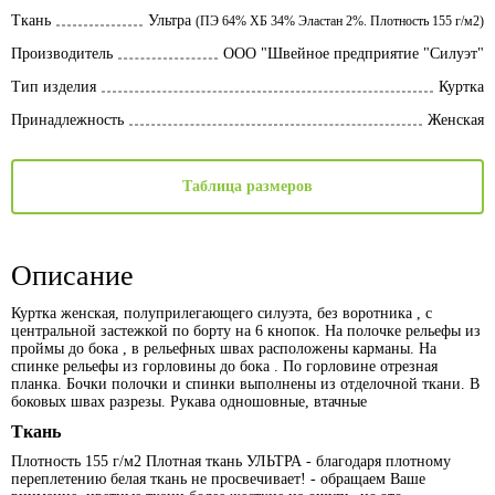
Ткань
Ультра
(ПЭ 64% ХБ 34% Эластан 2%. Плотность 155 г/м2)
Производитель
ООО "Швейное предприятие "Силуэт"
Тип изделия
Куртка
Принадлежность
Женская
Таблица размеров
Описание
Куртка женская, полуприлегающего силуэта, без воротника , с
центральной застежкой по борту на 6 кнопок. На полочке рельефы из
проймы до бока , в рельефных швах расположены карманы. На
спинке рельефы из горловины до бока . По горловине отрезная
планка. Бочки полочки и спинки выполнены из отделочной ткани. В
боковых швах разрезы. Рукава одношовные, втачные
Ткань
Плотность 155 г/м2 Плотная ткань УЛЬТРА - благодаря плотному
переплетению белая ткань не просвечивает! - обращаем Ваше