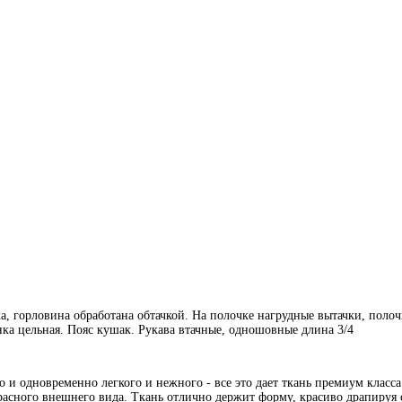
а, горловина обработана обтачкой. На полочке нагрудные вытачки, полоч
нка цельная. Пояс кушак. Рукава втачные, одношовные длина 3/4
 одновременно легкого и нежного - все это дает ткань премиум класса 
красного внешнего вида. Ткань отлично держит форму, красиво драпируя 