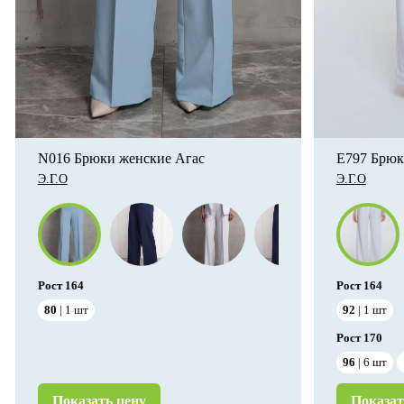
N016 Брюки женские Агас
E797 Брюк
Э.Г.О
Э.Г.О
Рост
164
Рост
164
80
1
шт
92
1
шт
Рост
170
96
6
шт
Показать цену
Показат