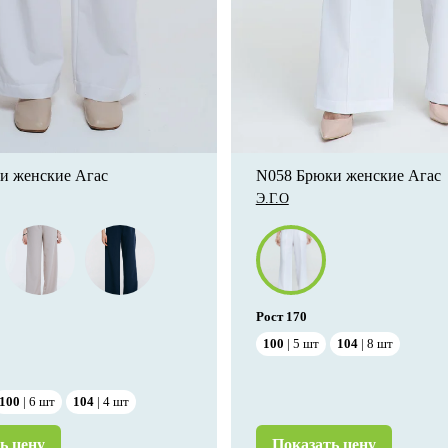
и женские Агас
N058 Брюки женские Агас
Э.Г.О
Рост
170
100
5
шт
104
8
шт
100
6
шт
104
4
шт
ь цену
Показать цену