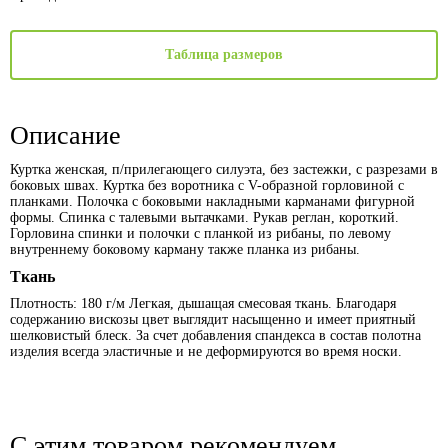
Таблица размеров
Описание
Куртка женская, п/прилегающего силуэта, без застежки, с разрезами в
боковых швах. Куртка без воротника с V-образной горловиной с
планками. Полочка с боковыми накладными карманами фигурной
формы. Спинка с талевыми вытачками. Рукав реглан, короткий.
Горловина спинки и полочки с планкой из рибаны, по левому
внутреннему боковому карману также планка из рибаны.
Ткань
Плотность: 180 г/м Легкая, дышащая смесовая ткань. Благодаря
содержанию вискозы цвет выглядит насыщенно и имеет приятный
шелковистый блеск. За счет добавления спандекса в состав полотна
изделия всегда эластичные и не деформируются во время носки.
С этим товаром рекомендуем