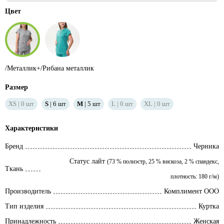
Цвет
/Металлик+/Рибана металлик
Размер
XS
0
шт
S
6
шт
M
5
шт
L
0
шт
XL
0
шт
Характеристики
Бренд
Черника
Статус лайт
(73 % полиэстр, 25 % вискоза, 2 % спандекс,
Ткань
плотность: 180 г/м)
Производитель
Комплимент ООО
Тип изделия
Куртка
Принадлежность
Женская