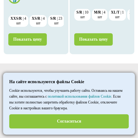
S/R
10
M/R
4
XL/T
1
2XL/
шт
шт
шт
ш
XXS/R
4
XS/R
4
S/R
23
L/R
12
XL/T
20
2XL/T
1
шт
шт
шт
шт
шт
шт
Показать цену
Показать цену
Elitmedopt
На сайте используются файлы Cookie
©
1997
- 2026
ООО «ТД «МАКСИМУМ»
Cookie используются, чтобы улучшить работу сайта. Оставаясь на нашем
сайте, вы соглашаетесь с
политикой использования файлов Cookie
. Если
вы хотите полностью запретить обработку файлов Cookie, отключите
+7 8452 33 86 03
Cookie в настройках вашего браузера.
пн–пт 7:00-15:30
МСК
Согласиться
opt@halatmed.ru
Пользовательское соглашение