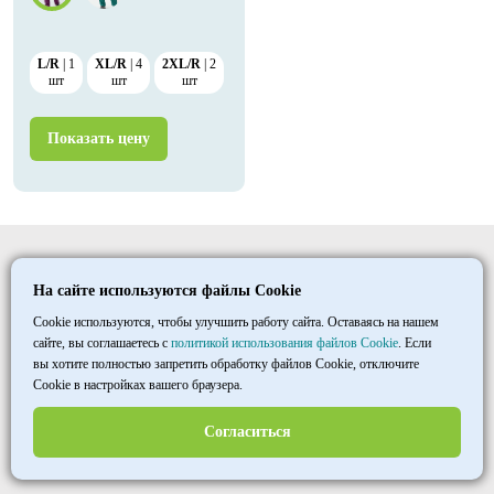
L/R
1
XL/R
4
2XL/R
2
шт
шт
шт
Показать цену
Elitmedopt
На сайте используются файлы Cookie
©
1997
- 2026
ООО «ТД «МАКСИМУМ»
Cookie используются, чтобы улучшить работу сайта. Оставаясь на нашем
сайте, вы соглашаетесь с
политикой использования файлов Cookie
. Если
вы хотите полностью запретить обработку файлов Cookie, отключите
+7 8452 33 86 03
Cookie в настройках вашего браузера.
пн–пт 7:00-15:30
МСК
Согласиться
opt@halatmed.ru
Пользовательское соглашение