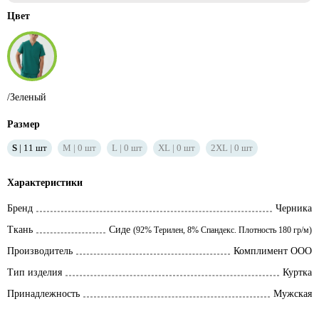
Цвет
/Зеленый
Размер
S
11
шт
M
0
шт
L
0
шт
XL
0
шт
2XL
0
шт
Характеристики
Бренд
Черника
Ткань
Сиде
(92% Терилен, 8% Спандекс. Плотность 180 гр/м)
Производитель
Комплимент ООО
Тип изделия
Куртка
Принадлежность
Мужская