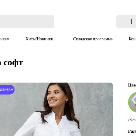
икам
Хиты/Новинки
Складская программа
Кон
 софт
Цве
/Бе
Раз