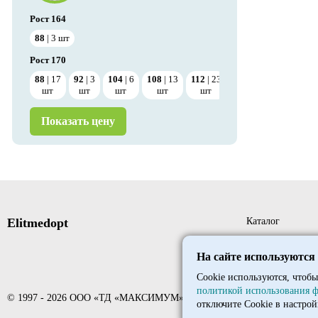
Рост
164
88
3
шт
Рост
170
88
17
92
3
104
6
108
13
112
23
116
16
120
11
шт
шт
шт
шт
шт
шт
шт
Показать цену
Elitmedopt
Каталог
Новые поступле
На сайте используются
Новинки
Cookie используются, чтобы
политикой использования ф
©
1997
- 2026
ООО «ТД «МАКСИМУМ»
Складская прог
отключите Cookie в настрой