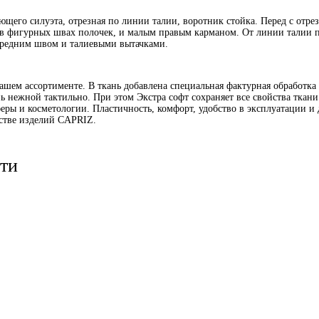
щего силуэта, отрезная по линии талии, воротник стойка. Перед с отре
в фигурных швах полочек, и малым правым карманом. От линии талии п
 средним швом и талиевыми вытачками.
ашем ассортименте. В ткань добавлена специальная фактурная обработка
нь нежной тактильно. При этом Экстра софт сохраняет все свойства ткани 
еры и косметологии. Пластичность, комфорт, удобство в эксплуатации и 
дстве изделий CAPRIZ.
ти