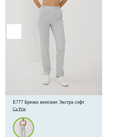
E777 Брюки женские Экстра софт
Ca Priz