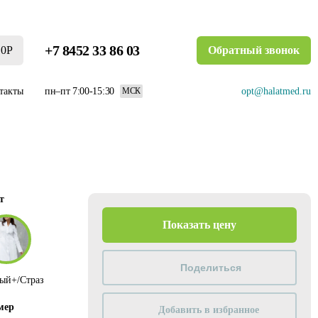
+7 8452 33 86 03
0Р
Обратный звонок
такты
пн–пт 7:00-15:30
opt@halatmed.ru
МСК
т
Показать цену
лый+/Страз
мер
Добавить в избранное