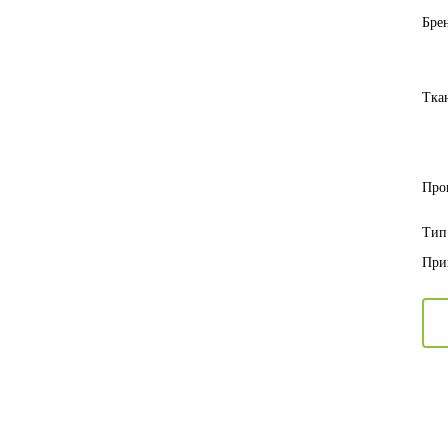
Бре
Тка
Про
Тип
При