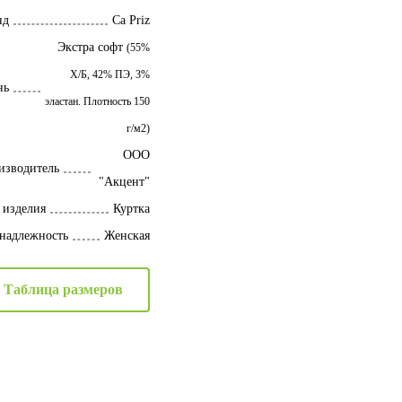
нд
Ca Priz
Экстра софт
(55%
Х/Б, 42% ПЭ, 3%
нь
эластан. Плотность 150
г/м2)
ООО
изводитель
"Акцент"
 изделия
Куртка
надлежность
Женская
Таблица размеров