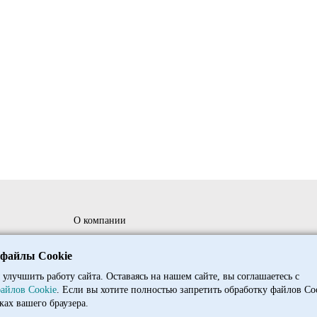
124
14
128
12
шт
шт
О компании
ния
Сотрудничество
 файлы Cookie
Доставка и оплата оптовым клиентам
 улучшить работу сайта. Оставаясь на нашем сайте, вы соглашаетесь с
айлов Cookie
. Если вы хотите полностью запретить обработку файлов Co
рамма
Доставка и оплата клиникам
ках вашего браузера.