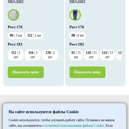
МедЭлит
МедЭлит
Рост
176
Рост
176
96
3
шт
112
1
шт
88
4
шт
Рост
182
Рост
182
112
3
116
3
128
2
92
15
120
11
124
13
128
1
шт
шт
шт
шт
шт
шт
шт
Показать цену
Показать цену
Elitmedopt
На сайте используются файлы Cookie
©
1997
- 2026
ООО «ТД «МАКСИМУМ»
Cookie используются, чтобы улучшить работу сайта. Оставаясь на нашем
сайте, вы соглашаетесь с
политикой использования файлов Cookie
. Если