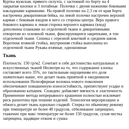
Куртка мужская, прямого силуэта, с застежкой по борту на 4
закрытые кнопки и 3 потайные. Полочки с двумя нижними боковыми
накладными карманами. На правой полочке на 2,3 см от края борта
настрочена декоративная бейка, на левой полочке настрочен верхний
карман с боковым входом в него со стороны центра. Верх правого
бокового кармана и левая сторона верхнего кармана (вход)
дополнены планками из отделочной ткани и декоративными
отворотам из основной ткани, фиксирующиеся закрепками, в тон
отделочной ткани. Спинка с отрезной кокеткой и средним швом.
Воротник втачной стойка, внутренняя стойка выполнена из
отделочной ткани Рукава втачные, одношовные
Ткань
Плотность: 150 гр/м2. Сочетает в себе достоинства натуральных и
искусственных тканей Несмотря на то, что содержание хлопка
составляет всего 35%, по тактильным ощущениям его доля
значительно выше, что делает ткань приятной в ежедневном
использовании Полиэфирные волокна нового поколения
обеспечивают повышенную износостойкость, препятствуют усадке и
образованию катышек. Спандекс добавляет мягкость и эластичность
Применение метода непрерывного крашения полностью исключает
риск разнотона при пошиве изделий. Технология мерсеризации и
обжига делает ткань идеально гладкой. Стирка по обычному режиму
при температуре не более 40 градусов, отбеливание запрещено,
глажение при макс температуре не более 150 градусов, сухая чистка
запрещена, щадящие отжим и сушка