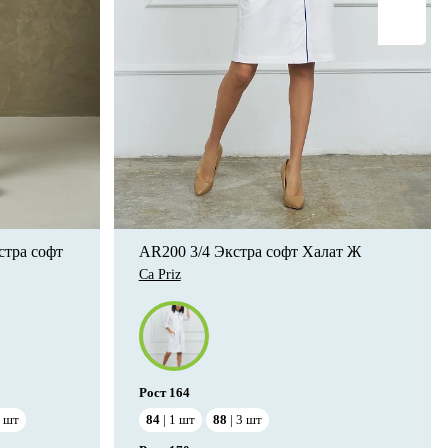
тра софт
AR200 3/4 Экстра софт Халат Ж
Ca Priz
Рост
164
шт
84
1
шт
88
3
шт