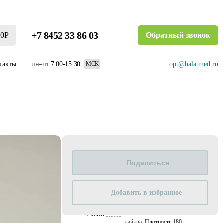
+7 8452 33 86 03
0Р
Обратный звонок
такты
пн–пт 7:00-15:30
opt@halatmed.ru
МСК
Характеристики
Бренд
Ca Priz
Нега
(50% вискоза,
Добавить в избранное
45% полиэстер, 5%
Ткань
лайкра. Плотность 180