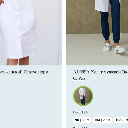
ат женский Статус норм
AL069А Халат мужской Экс
Ca Priz
Рост
176
96
8
шт
104
2
шт
108
19