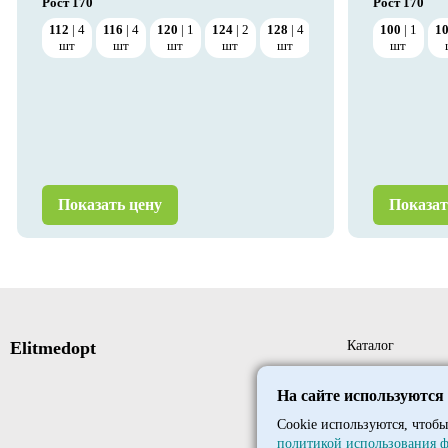
Рост
170
Рост
170
112
4
116
4
120
1
124
2
128
4
100
1
1
шт
шт
шт
шт
шт
шт
Показать цену
Показат
Elitmedopt
Каталог
Новые поступле
На сайте используются
Новинки
Cookie используются, чтобы
политикой использования ф