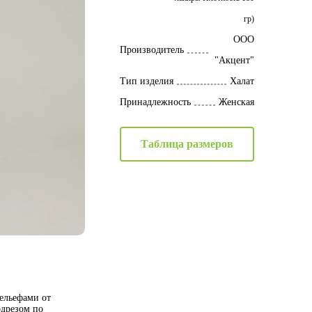
гр)
ООО
Производитель
"Акцент"
Тип изделия
Халат
Принадлежность
Женская
Таблица размеров
рельефами от
одрезом по