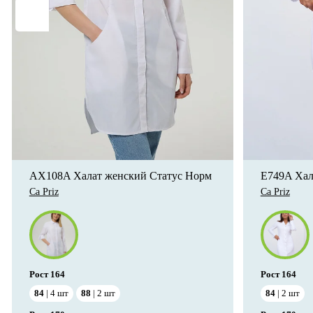
AX108A Халат женский Статус Норм
E749A Хал
Ca Priz
Ca Priz
Рост
164
Рост
164
84
4
шт
88
2
шт
84
2
шт