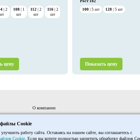
Рост
182
04
2
108
1
112
2
116
2
120
5
124
100
2
5
шт
128
128
3
5
шт
шт
шт
шт
шт
шт
шт
шт
ь цену
Показать цену
О компании
ния
Сотрудничество
 файлы Cookie
Доставка и оплата оптовым клиентам
 улучшить работу сайта. Оставаясь на нашем сайте, вы соглашаетесь с
айлов Cookie
. Если вы хотите полностью запретить обработку файлов Co