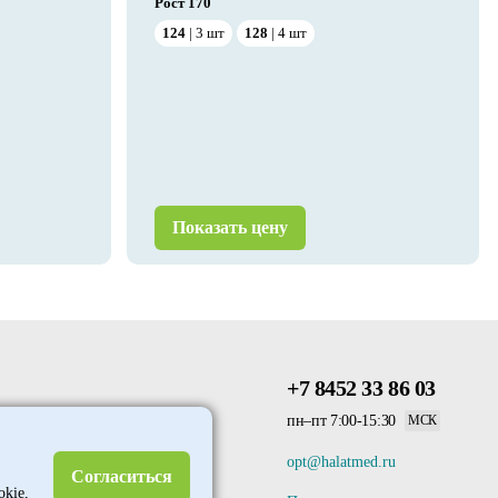
Рост
170
124
3
шт
128
4
шт
Показать цену
+7 8452 33 86 03
пн–пт 7:00-15:30
МСК
opt@halatmed.ru
Согласиться
okie,