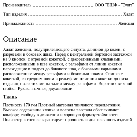
Производитель
ООО "БШФ - "Элит"
Тип изделия
Халат
Принадлежность
Женская
Описание
Халат женский, полуприлегающего силуэта, длинной до колен, с
разрезами в боковых швах. Перед с центральной бортовой застежкой
на 9 кнопок, с отрезной кокеткой, с декоративными клапанами,
расположенными в шве кокетки, с рельефами от линии кокетки
переходящие в подрез до бокового шва, с боковыми карманами
расположенные между рельефами и боковыми швами. Спинка с
кокеткой, со средним швом и рельефами от линии кокетки до низа
изделия, с хлястиками на талии между рельефами. Воротник втачной
стойка. Рукава втачные, двухшовные
Ткань
Плотность 170 г/м Плотный материал твилового переплетения.
Высокое содержание хлопка и волокна эластана обеспечивают
комфорт, свободу в движении и хорошую формоустойчивость.
Полиэстер в составе гарантирует прочность и долговечность изделий