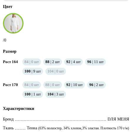
Цвет
/0
Размер
Рост 164
84
0
шт
88
2
шт
92
4
шт
96
11
шт
100
9
шт
104
0
шт
Рост 170
84
0
шт
88
0
шт
92
10
шт
96
2
шт
100
1
шт
104
3
шт
Характеристики
Бренд
DЛЯ МЕНЯ
Ткань
Теона
(63% полиэстер, 34% хлопок,3% эластан. Плотность 170 г/м)