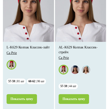
L-K629 Колпак Классик-лайт
AL-K629 Колпак Классик-
стрейч
Ca Priz
Ca Priz
57-59
81
шт
60-62
96
шт
57-59
44
шт
Показать цену
Показать цену