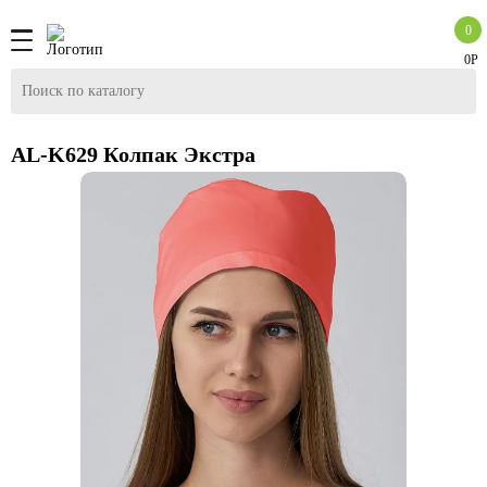
0
0Р
AL-K629 Колпак Экстра