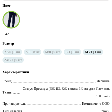
Цвет
/542
Размер
XS/R
0
шт
S/R
0
шт
M/R
0
шт
L/T
0
шт
XL/T
1
шт
2XL/T
0
шт
Характеристики
Бренд
Черника
Статус Премиум
(65% ПЭ, 32% вискоза, 3% спандекс. Плотность
Ткань
180 гр/м2)
Производитель
Комплимент ООО
Тип изделия
Брюки