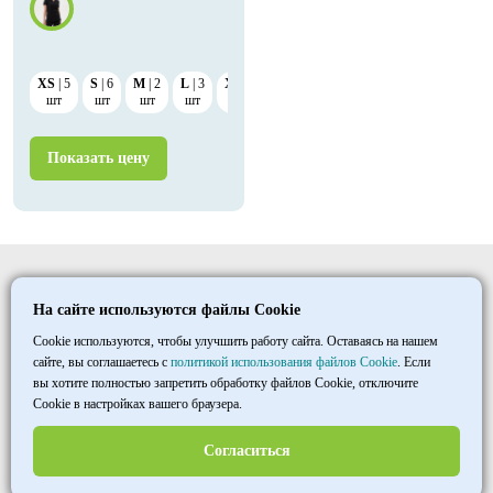
XS
5
S
6
M
2
L
3
XL
7
2XL
7
шт
шт
шт
шт
шт
шт
Показать цену
Elitmedopt
На сайте используются файлы Cookie
©
1997
- 2026
ООО «ТД «МАКСИМУМ»
Cookie используются, чтобы улучшить работу сайта. Оставаясь на нашем
сайте, вы соглашаетесь с
политикой использования файлов Cookie
. Если
вы хотите полностью запретить обработку файлов Cookie, отключите
+7 8452 33 86 03
Cookie в настройках вашего браузера.
пн–пт 7:00-15:30
МСК
Согласиться
opt@halatmed.ru
Пользовательское соглашение