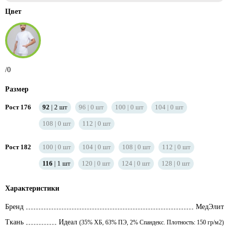
Цвет
/0
Размер
Рост 176
92
2
шт
96
0
шт
100
0
шт
104
0
шт
108
0
шт
112
0
шт
Рост 182
100
0
шт
104
0
шт
108
0
шт
112
0
шт
116
1
шт
120
0
шт
124
0
шт
128
0
шт
Характеристики
Бренд
МедЭлит
Ткань
Идеал
(35% ХБ, 63% ПЭ, 2% Спандекс. Плотность: 150 гр/м2)