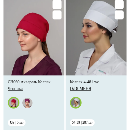
CH060 Акварель Колпак
Колпак 4-481 т/с
Черника
DЛЯ МЕНЯ
OS
5
шт
54-59
287
шт